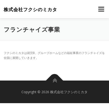
コ
ン
株式会社フクシのミカタ
メニュー
テ
ン
ツ
へ
TOP
ABOUT
SERVICES
NEWS
CONTACT
フランチャイズ事業
ス
キ
ッ
プ
フクシのミカタは就労B、グループホームなどの福祉事業のフランチャイズを
全国に展開していきます。
Copyright © 2026 株式会社フクシのミカタ